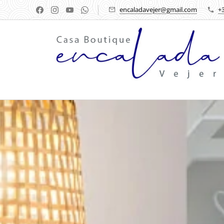
encaladavejer@gmail.com
+