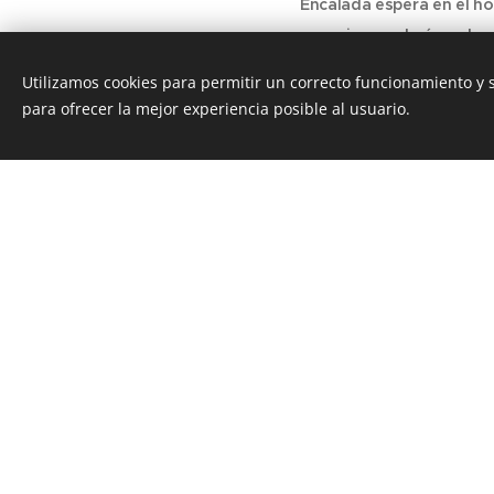
Encalada espera en el ho
sus primeros huéspedes. A
curtidas manos del canter
Utilizamos cookies para permitir un correcto funcionamiento y
Y con encalada, la vida a
para ofrecer la mejor experiencia posible al usuario.