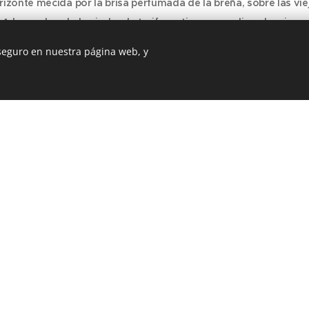
rizonte mecida por la brisa perfumada de la breña, sobre las vi
 la sombra de la piedra de tarifa, ostionera y caliza, despiezad
o, con las artes de las antiguas catedrales góticas, que viste 
 seguro en nuestra página web, y
lrededor...
HABITACIONES