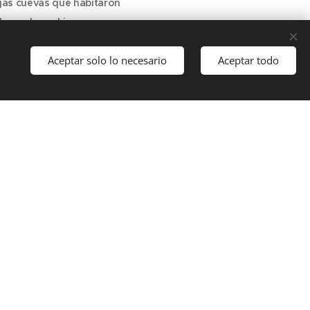
ejas cuevas que habitaron
a por las sabias y
sus manpostas y solerías.
Aceptar solo lo necesario
Aceptar todo